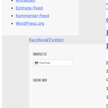
Anmelden
Eintrags-Feed
Kommentar-Feed
WordPress.org
Facebook
Twitter
ÜBERSETZE
German
2
SUCHE HIER
2