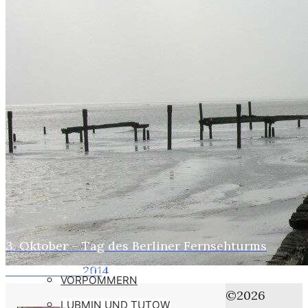
WEBER
SUSI
STASI
HOBBYS
WEBCAMZ
WEBCAM 24H
WEBER – KONFORM
RÜGEN PUTBUS
RHINESIDE-GALERIE
3. Oktober – Tag des Berliner Fernsehturms
Home
KREFELD-BILDER
Den hab ich satt
2014
VORPOMMERN
Oktober
©2026
LUBMIN UND TUTOW