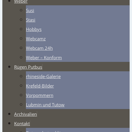
Weber
Susi
Stasi
Hobbys
Webcamz
Webcam 24h
Weber – Konform
Rügen Putbus
rhineside-Galerie
Krefeld-Bilder
Vorpommern
Lubmin und Tutow
Archivalien
Kontakt