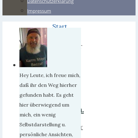
Datenschutzerklärung
Impressum
Start
2022
November
Putin
will,
Hey Leute, ich freue mich,
daß
daß ihr den Weg hierher
gefunden habt. Es geht
wir
hier überwiegend um
frieren.
mich, ein wenig
Selbstdarstellung u.
herrweber
persönliche Ansichten,
17.