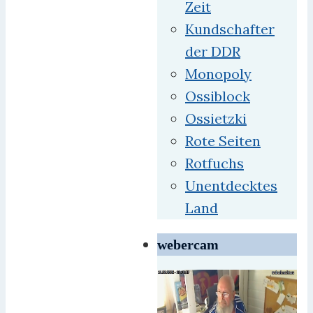
Zeit
Kundschafter
der DDR
Monopoly
Ossiblock
Ossietzki
Rote Seiten
Rotfuchs
Unentdecktes
Land
webercam