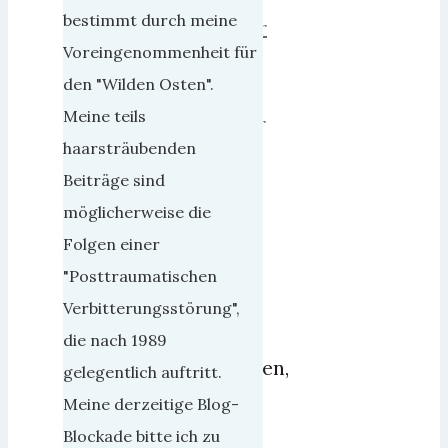
bestimmt durch meine
November
Voreingenommenheit für
2022
den "Wilden Osten".
7.
Meine teils
Dezember
haarsträubenden
2022
5
Beiträge sind
Wie
möglicherweise die
schon
Folgen einer
ein
"Posttraumatischen
paar
Verbitterungsstörung",
mal
die nach 1989
geschrieben,
gelegentlich auftritt.
diese
Meine derzeitige Blog-
Welt
Blockade bitte ich zu