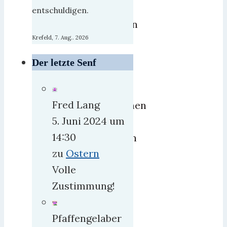
ist
entschuldigen.
momentan
mit
Krefeld, 7. Aug.. 2026
so
Der letzte Senf
viel
absurden,
Fred Lang
gefährlichen
5. Juni 2024 um
und
14:30
nervenden
zu
Ostern
Leuten
Volle
verstopft
Zustimmung!
mehr
Pfaffengelaber