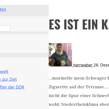
ter
ES IST EIN
herrweber
26. Dez
welt
…murmelte mein Schwager b
zur Zeit
Zigarette auf der Terrasse…
fter der DDR
nicht die Spur einer Schneef
wohl; Niederrheinklima eben,