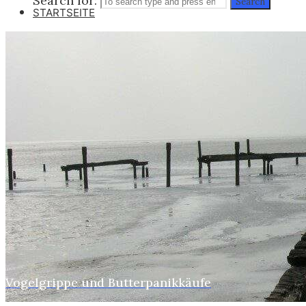
Search for:
Search
STARTSEITE
WEBER
SUSI
STASI
HOBBYS
WEBCAMZ
WEBCAM 24H
WEBER – KONFORM
RÜGEN PUTBUS
RHINESIDE-GALERIE
Vogelgrippe und Butterpanikkäufe
Home
Webers
KREFELD-BILDER