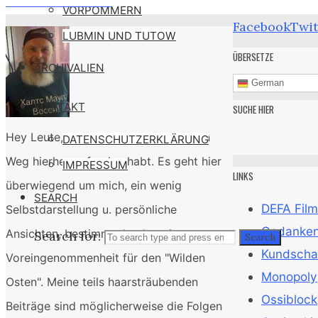
Raucheroffensive
VORPOMMERN
Facebook
Twit
LUBMIN UND TUTOW
ÜBERSETZE
ARCHIVALIEN
German
KONTAKT
SUCHE HIER
Hey Leute, ich freue mich, daß ihr den
DATENSCHUTZERKLÄRUNG
Weg hierher gefunden habt. Es geht hier
IMPRESSUM
LINKS
überwiegend um mich, ein wenig
SEARCH
DEFA Film
Selbstdarstellung u. persönliche
Gedanken 
Ansichten, bestimmt durch meine
Search for:
Search
Kundscha
Voreingenommenheit für den "Wilden
Monopoly
Osten". Meine teils haarsträubenden
Ossiblock
Beiträge sind möglicherweise die Folgen