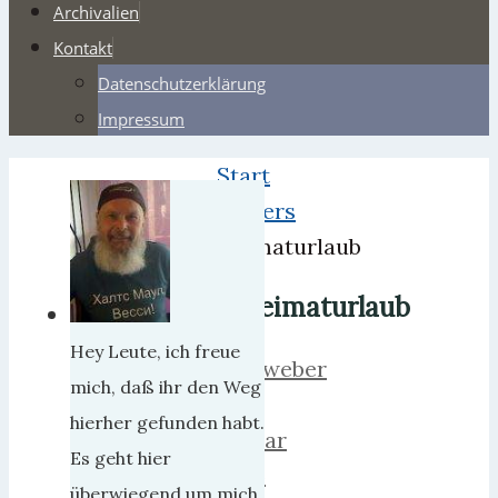
Archivalien
Kontakt
Datenschutzerklärung
Impressum
Start
Webers
Heimaturlaub
Heimaturlaub
Hey Leute, ich freue
herrweber
mich, daß ihr den Weg
17.
hierher gefunden habt.
Januar
Es geht hier
2025
überwiegend um mich,