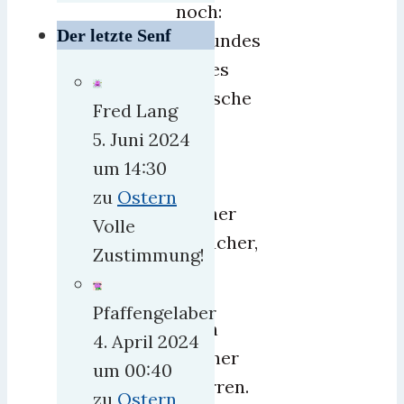
noch:
Der letzte Senf
Gesundes
Neues
wünsche
Fred Lang
ich
5. Juni 2024
dem
um 14:30
Rest
zu
Ostern
meiner
Volle
Besucher,
Zustimmung!
die
sich
Pfaffengelaber
noch
4. April 2024
hierher
um 00:40
verirren.
zu
Ostern