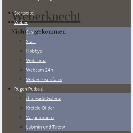
Weberknecht
Startseite
Weber
Nicht angekommen
Susi
Stasi
Hobbys
Webcamz
Webcam 24h
Weber – Konform
Rügen Putbus
rhineside-Galerie
Krefeld-Bilder
Vorpommern
Lubmin und Tutow