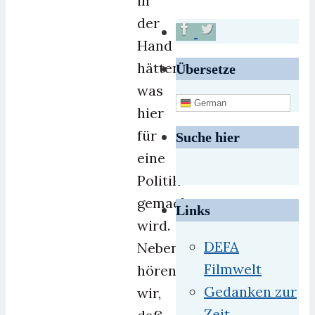
in
der
Hand
hätten,
Übersetze
was
German
hier
für
Suche hier
eine
Politik
gemacht
Links
wird.
DEFA
Nebenbei
Filmwelt
hören
Gedanken zur
wir,
Zeit