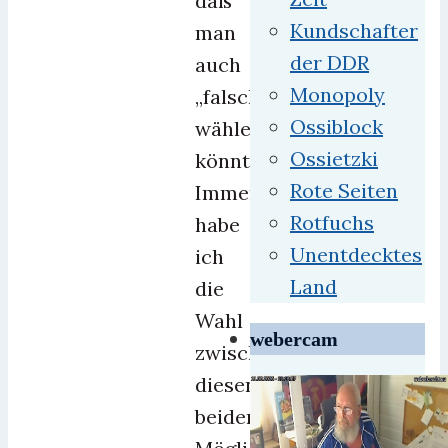
daß
Kundschafter
man
der DDR
auch
Monopoly
„falsch“
Ossiblock
wählen
Ossietzki
könnte.
Rote Seiten
Immerhin
Rotfuchs
habe
Unentdecktes
ich
Land
die
Wahl
webercam
zwischen
diesen
beiden