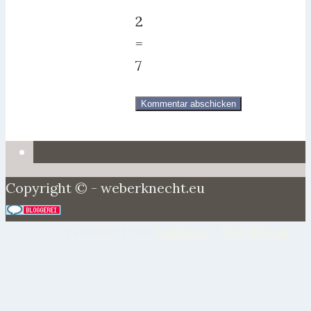
2
=
7
Copyright © - weberknecht.eu
Präsentiert von
Tempera
&
WordPress.