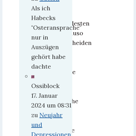
2025
Als ich
wird
Habecks
mindesten
"Osteransprache"
genauso
nur in
bescheiden
Auszügen
wie
gehört habe
das
dachte
letzte
Jahr.
Ossiblock
Da
17. Januar
mache
2024 um 08:31
ich
zu
Neujahr
mir
und
keine
Depressionen