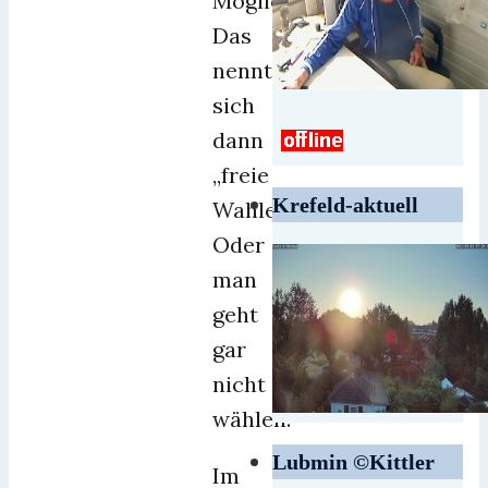
Möglichkeiten.
Das
nennt
sich
dann
„freie
Krefeld-aktuell
Wahlen“.
Oder
man
geht
gar
nicht
wählen.
Lubmin ©Kittler
Im