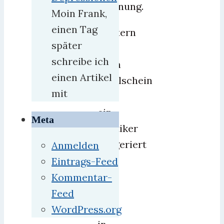
Hoffnung.
Moin Frank,
einen Tag
Gestern
später
kam
schreibe ich
mein
einen Artikel
Wahlschein
mit
und
ein
Meta
Politiker
suggeriert
Anmelden
uns,
Eintrags-Feed
daß
Kommentar-
wir
Feed
es
WordPress.org