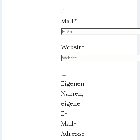
E-
Mail
*
Website
Eigenen
Namen,
eigene
E-
Mail-
Adresse