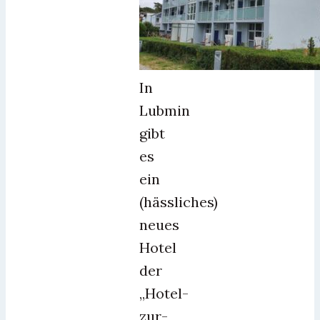
In
Lubmin
gibt
es
ein
(hässliches)
neues
Hotel
der
„Hotel-
zur-