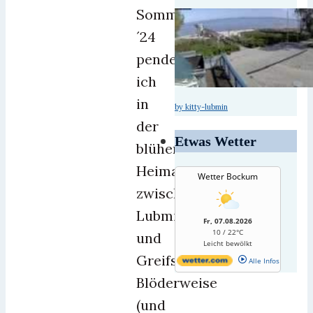
Sommer
´24
pendelte
ich
in
by kitty-lubmin
der
Etwas Wetter
blühenden
Heimatlandschaft
Wetter Bockum
zwischen
Lubmin
Fr, 07.08.2026
10 / 22°C
und
Leicht bewölkt
Greifswald.
Alle Infos
Blöderweise
(und