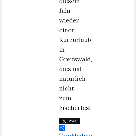
diesem
Jahr
wieder
einen
Kurzurlaub
in
Greifswald,
diesmal
natürlich
nicht
zum
Fischerfest.
Post
Teilen
Trinkhalme