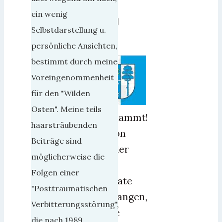
2.
ein wenig
April
Selbstdarstellung u.
2025
persönliche Ansichten,
bestimmt durch meine
Voreingenommenheit
für den "Wilden
Osten". Meine teils
Verdammt!
haarsträubenden
Schon
Beiträge sind
wieder
möglicherweise die
sind
Folgen einer
Monate
"Posttraumatischen
vergangen,
Verbitterungsstörung",
ohne
die nach 1989