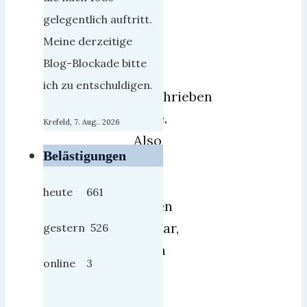
daß
gelegentlich auftritt.
ich
Meine derzeitige
mal
Blog-Blockade bitte
was
ich zu entschuldigen.
geschrieben
habe.
Krefeld, 7. Aug.. 2026
Also
Belästigungen
–
wir
heute 661
haben
Januar,
gestern 526
dann
online 3
gilt
das