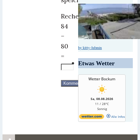
Rechenaufgabe
84
−
80
by kitty-lubmin
=
Etwas Wetter
Wetter Bockum
Sa, 08.08.2026
11 / 28°C
Sonnig
Alle Infos