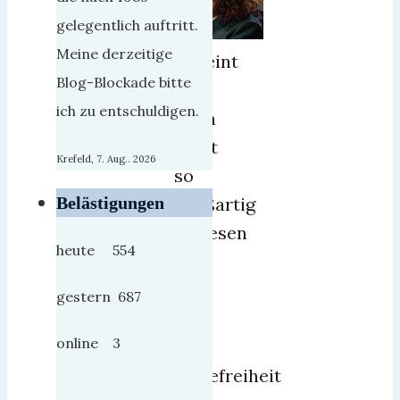
gelegentlich auftritt.
Meine derzeitige
Scheint
Blog-Blockade bitte
ja
ich zu entschuldigen.
doch
nicht
Krefeld, 7. Aug.. 2026
so
großartig
Belästigungen
gewesen
heute 554
zu
sein
gestern 687
mit
online 3
der
Reisefreiheit