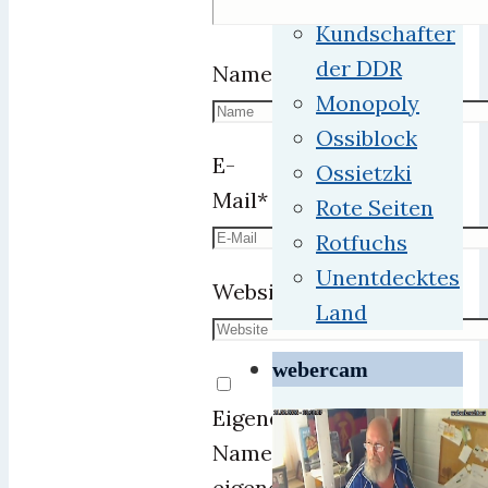
Kundschafter
der DDR
Name
*
Monopoly
Ossiblock
E-
Ossietzki
Mail
*
Rote Seiten
Rotfuchs
Unentdecktes
Website
Land
webercam
Eigenen
Namen,
eigene