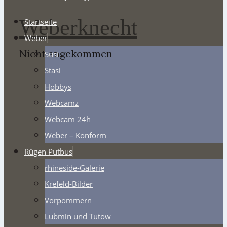
Weberknecht
Startseite
Weber
Nicht angekommen
Susi
Stasi
Hobbys
Webcamz
Webcam 24h
Weber – Konform
Rügen Putbus
rhineside-Galerie
Krefeld-Bilder
Vorpommern
Lubmin und Tutow