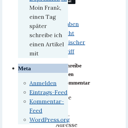
Post
Moin Frank,
Teilen
Wer
einen Tag
Angaben
später
fälscht
schreibe ich
Russischer
einen Artikel
Angriff
mit
Schreibe
Meta
einen
Anmelden
Kommentar
Eintrags-Feed
Deine
Kommentar-
E-
Feed
Mail-
WordPress.org
Adresse