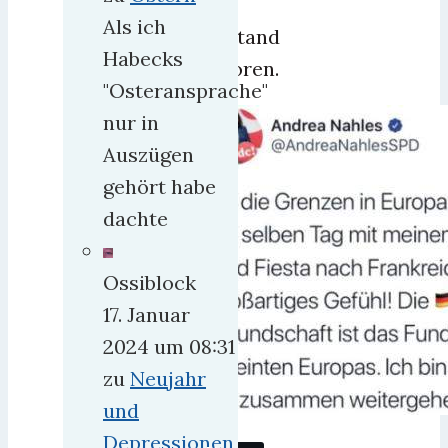
den
Als ich
Verstand
Habecks
verloren.
"Osteransprache"
nur in
Auszügen
gehört habe
dachte
Ossiblock
17. Januar
2024 um 08:31
zu
Neujahr
und
Depressionen