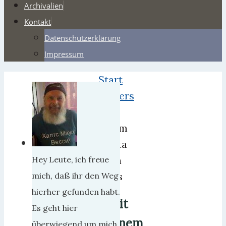
Archivalien
Kontakt
Datenschutzerklärung
Impressum
Start
Webers
Mit
einem
Fiesta
nach
Hey Leute, ich freue
Paris
mich, daß ihr den Weg
hierher gefunden habt.
Mit
Es geht hier
einem
überwiegend um mich,