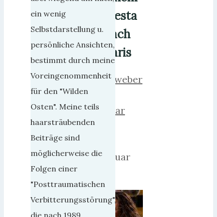
Fiesta
ein wenig
Selbstdarstellung u.
nach
persönliche Ansichten,
Paris
bestimmt durch meine
Voreingenommenheit
herrweber
für den "Wilden
23.
Osten". Meine teils
Januar
haarsträubenden
2019
Beiträge sind
24.
möglicherweise die
Februar
Folgen einer
2019
"Posttraumatischen
Verbitterungsstörung",
die nach 1989