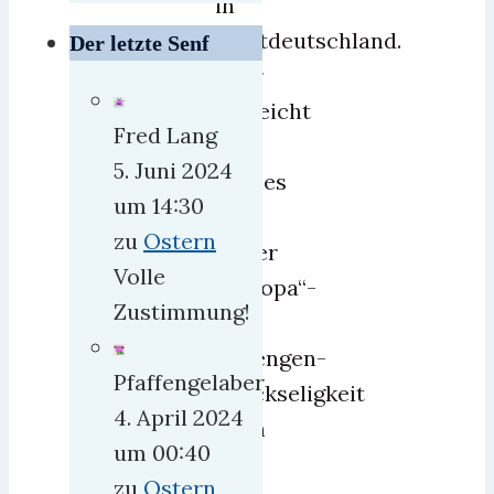
in
Westdeutschland.
Der letzte Senf
Aber
vielleicht
Fred Lang
hat
5. Juni 2024
Nahles
um 14:30
vor
zu
Ostern
lauter
Volle
„Europa“-
Zustimmung!
und
Schengen-
Pfaffengelaber
Glückseligkeit
4. April 2024
auch
um 00:40
nur
zu
Ostern