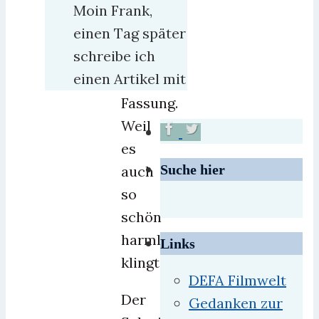
Moin Frank,
heute
einen Tag später
noch
schreibe ich
die
einen Artikel mit
offizielle
Fassung.
Weil
es
Suche hier
auch
so
schön
harmlos
Links
klingt.
DEFA Filmwelt
Der
Gedanken zur