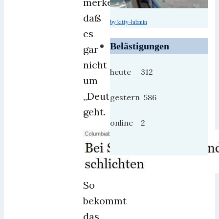
merken,
daß
by kitty-lubmin
es
Belästigungen
gar
nicht
heute 312
um
„Deutsche“
gestern 586
geht.
online 2
So
bekommt
das