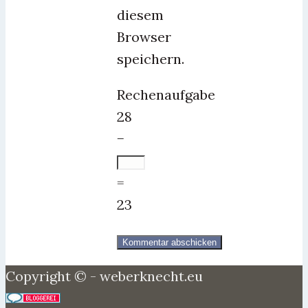
diesem
Browser
speichern.
Rechenaufgabe
28
−
=
23
Copyright © - weberknecht.eu