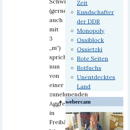
Schwimmeisterverband
Zeit
(gerne
Kundschafter
auch
der DDR
mit
Monopoly
3
Ossiblock
„m“)
Ossietzki
spricht
Rote Seiten
nun
Rotfuchs
von
Unentdecktes
einer
Land
zunehmenden
webercam
Aggressivität
in
Freibädern.