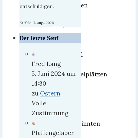
öffentlichen
entschuldigen.
Bädern
Krefeld, 7. Aug.. 2026
das,
was
Der letzte Senf
sich
manchmal
Fred Lang
auf
5. Juni 2024 um
Kinderspielplätzen
14:30
abspielt:
zu
Ostern
Eine
Volle
Clique
Zustimmung!
von
Gleichgesinnten
Pfaffengelaber
nimmt