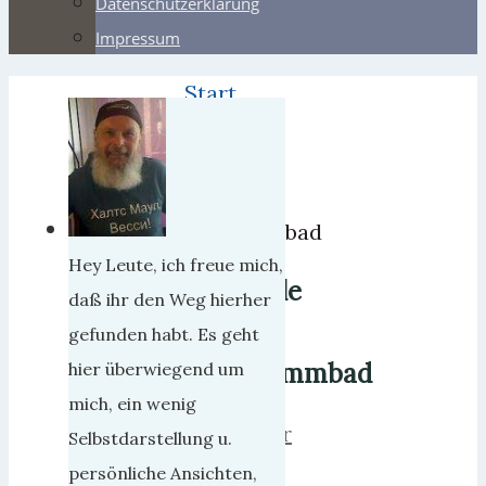
Datenschutzerklärung
Impressum
Start
Webers
Randale
im
Schwimmbad
Hey Leute, ich freue mich,
Randale
daß ihr den Weg hierher
im
gefunden habt. Es geht
Schwimmbad
hier überwiegend um
mich, ein wenig
herrweber
Selbstdarstellung u.
30.
persönliche Ansichten,