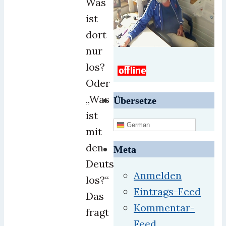
Was
ist
dort
nur
los?
Oder
„Was
Übersetze
ist
German
mit
den
Meta
Deutschen
Anmelden
los?“
Eintrags-Feed
Das
Kommentar-
fragt
Feed