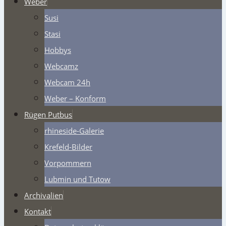
Weber
Susi
Stasi
Hobbys
Webcamz
Webcam 24h
Weber – Konform
Rügen Putbus
rhineside-Galerie
Krefeld-Bilder
Vorpommern
Lubmin und Tutow
Archivalien
Kontakt