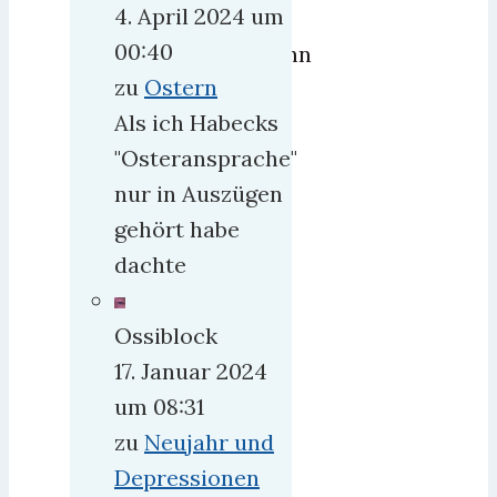
4. April 2024 um
die
00:40
Rutschbahn
zu
Ostern
in
Als ich Habecks
Beschlag
"Osteransprache"
und
nur in Auszügen
läßt
gehört habe
andere
dachte
Kinder
nicht
Ossiblock
mehr
17. Januar 2024
dort
um 08:31
spielen.
zu
Neujahr und
Das
Depressionen
ist