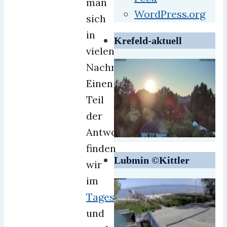
man
WordPress.org
sich
in
Krefeld-aktuell
vielen
Nachrichten.
Einen
Teil
der
Antwort
finden
Lubmin ©Kittler
wir
im
Tagesspiegel.
und