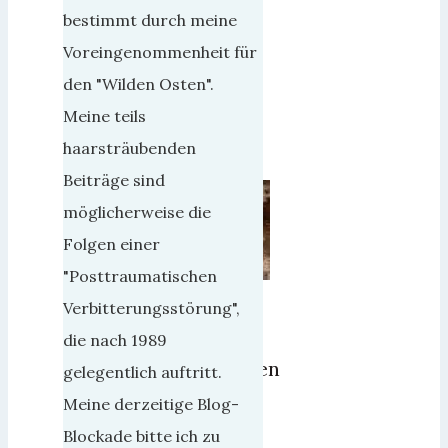
Juni
bestimmt durch meine
2019
Voreingenommenheit für
19.
den "Wilden Osten".
Februar
Meine teils
2021
haarsträubenden
Beiträge sind
möglicherweise die
Folgen einer
"Posttraumatischen
Im
Verbitterungsstörung",
Prinzip
die nach 1989
beobachten
gelegentlich auftritt.
wir
Meine derzeitige Blog-
in
Blockade bitte ich zu