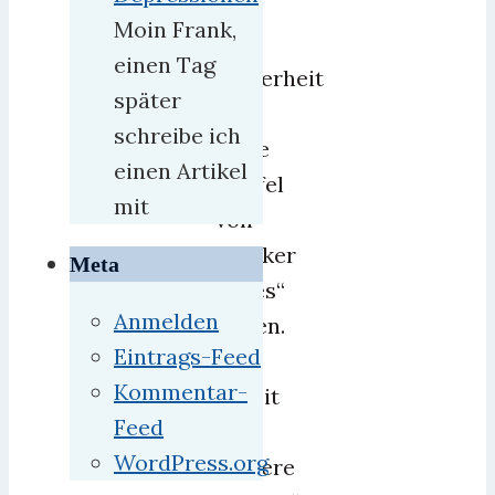
Juni
Moin Frank,
mit
einen Tag
Sicherheit
später
die
schreibe ich
erste
einen Artikel
Staffel
mit
von
„Bäcker
Meta
Babes“
Anmelden
folgen.
Eintrags-Feed
In
Kommentar-
Arbeit
Feed
sind
WordPress.org
weitere