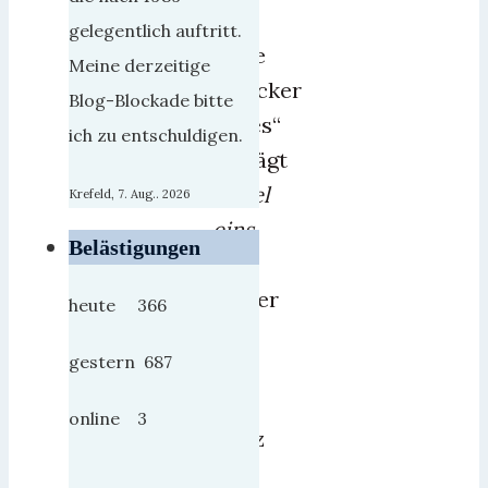
TV-
gelegentlich auftritt.
Serie
Meine derzeitige
„Trucker
Blog-Blockade bitte
Babes“
ich zu entschuldigen.
schlägt
Kabel
Krefeld, 7. Aug.. 2026
eins
Belästigungen
nun
weiter
heute 366
zu:
gestern 687
Ab
3.
online 3
März
gibt