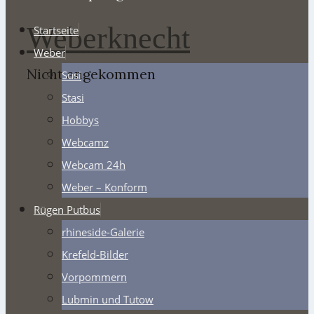
Weberknecht
Startseite
Weber
Nicht angekommen
Susi
Stasi
Hobbys
Webcamz
Webcam 24h
Weber – Konform
Rügen Putbus
rhineside-Galerie
Krefeld-Bilder
Vorpommern
Lubmin und Tutow