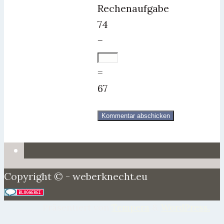
Rechenaufgabe
74
−
=
67
Copyright © - weberknecht.eu
Präsentiert von
Tempera
&
WordPress.