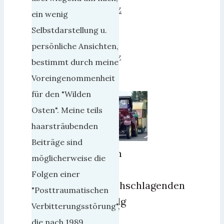
März
ein wenig
2019
Selbstdarstellung u.
11.
persönliche Ansichten,
März
bestimmt durch meine
2019
Voreingenommenheit
für den "Wilden
Osten". Meine teils
haarsträubenden
Beiträge sind
Nach
möglicherweise die
dem
Folgen einer
durchschlagenden
"Posttraumatischen
Erfolg
Verbitterungsstörung",
der
die nach 1989