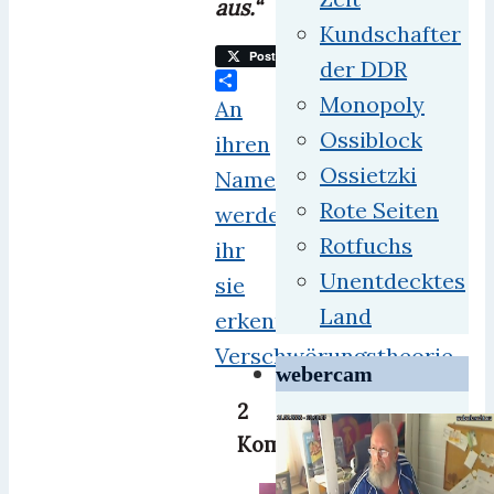
aus.“
Kundschafter
Post
der DDR
Teilen
Monopoly
An
Ossiblock
ihren
Ossietzki
Namen
Rote Seiten
werdet
Rotfuchs
ihr
Unentdecktes
sie
Land
erkennen
Verschwörungstheorie
webercam
2
Kommentare: