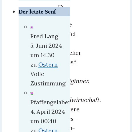
es
Der letzte Senf
die
erste
Staffel
Fred Lang
von
5. Juni 2024
„Trecker
um 14:30
Babes“,
zu
Ostern
die
Volle
Königinnen
Zustimmung!
der
Landwirtschaft.
Pfaffengelaber
Weitere
4. April 2024
Babes-
um 00:40
Doku-
zu
Ostern