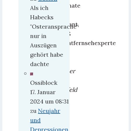
Formate
Als ich
sind
Habecks
geplant,
"Osteransprache"
weiß
nur in
Privatfernsehexperte
Auszügen
van
gehört habe
der
dachte
Weber
aus
Ossiblock
Krefeld
17. Januar
2024 um 08:31
Es
zu
Neujahr
wird
und
im
Depressionen