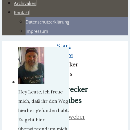
Archivalien
Kontakt
Datenschutzerklärung
Impressum
Start
Satire
Trecker
Babes
Trecker
Hey Leute, ich freue
Babes
mich, daß ihr den Weg
hierher gefunden habt.
herrweber
Es geht hier
4.
überwiegend um mich,