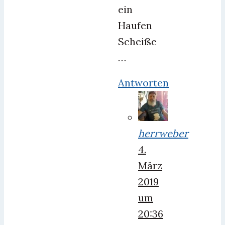
ein
Haufen
Scheiße
…
Antworten
herrweber
4.
März
2019
um
20:36