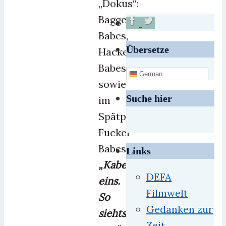
„Dokus“:
Bagger
Babes,
Übersetze
Hacker
Babes
German
sowie
Suche hier
im
Spätprogramm
Fucker
Babes.
Links
„Kabel
DEFA
eins.
Filmwelt
So
Gedanken zur
siehts
Zeit