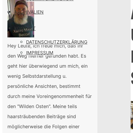
und
ARCHIVALIEN
Putins
Schülerproteste
KONTAKT
DATENSCHUTZERKLÄRUNG
Hey Leute, ich freue mich, daß ihr
IMPRESSUM
den Weg hierher gefunden habt. Es
geht hier überwiegend um mich, ein
wenig Selbstdarstellung u.
persönliche Ansichten, bestimmt
durch meine Voreingenommenheit für
den "Wilden Osten". Meine teils
haarsträubenden Beiträge sind
möglicherweise die Folgen einer