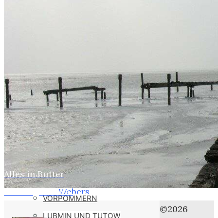
WEBER
SUSI
STASI
HOBBYS
WEBCAMZ
WEBCAM 24H
WEBER – KONFORM
RÜGEN PUTBUS
RHINESIDE-GALERIE
Alles in Butter
Home
KREFELD-BILDER
Framing Manual
Webers
VORPOMMERN
Aufarbeitung
©2026
LUBMIN UND TUTOW