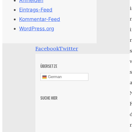
Anmelden
i
Eintrags-Feed
Kommentar-Feed
WordPress.org
Facebook
Twitter
ÜBERSETZE
German
SUCHE HIER