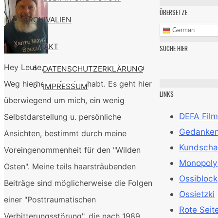
ÜBERSETZE
ARCHIVALIEN
German
KONTAKT
SUCHE HIER
Hey Leute, ich freue mich, daß ihr den
DATENSCHUTZERKLÄRUNG
Weg hierher gefunden habt. Es geht hier
IMPRESSUM
LINKS
überwiegend um mich, ein wenig
DEFA Film
Selbstdarstellung u. persönliche
Gedanken 
Ansichten, bestimmt durch meine
Kundscha
Voreingenommenheit für den "Wilden
Monopoly
Osten". Meine teils haarsträubenden
Ossiblock
Beiträge sind möglicherweise die Folgen
Ossietzki
einer "Posttraumatischen
Rote Seit
Verbitterungsstörung", die nach 1989