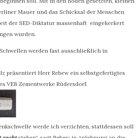
beginnen soll. Mit in den Boden gesetzten, kleinen
Berliner Mauer und das Schicksal der Menschen
 Zeit der SED-Diktatur massenhaft eingekerkert
ungen wurden.
Schwellen werden fast ausschließlich in
olz präsentiert Herr Rebew ein selbstgefertigtes
des VEB Zementwerke Rüdersdorf.
nkschwelle werde ich verzichten, stattdessen soll
t recht
stehen“, sagt Rebew in Anlehnung an die