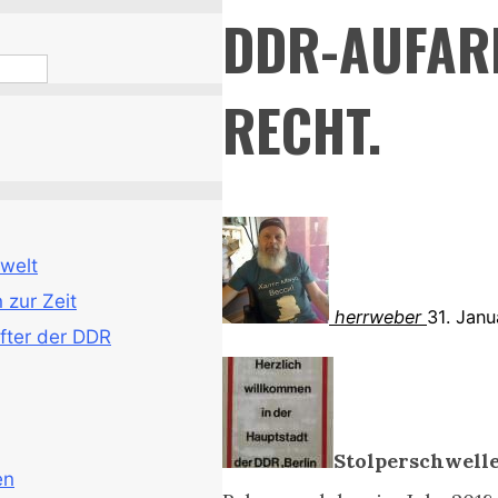
DDR-AUFARB
RECHT.
welt
zur Zeit
herrweber
31. Jan
fter der DDR
Stolperschwell
en