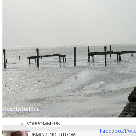
WEBER
SUSI
STASI
HOBBYS
WEBCAMZ
WEBCAM 24H
WEBER – KONFORM
RÜGEN PUTBUS
RHINESIDE-GALERIE
Geschäftsidee
Home
Satire
KREFELD-BILDER
Sommerloch, Geschichte und Stasibunker
VORPOMMERN
Facebook
Twit
LUBMIN UND TUTOW