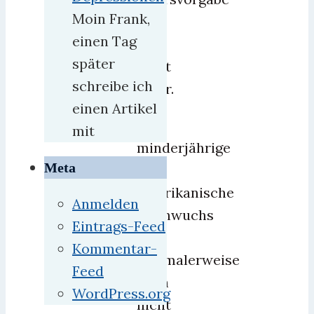
Moin Frank,
gibt
einen Tag
es
später
nicht
schreibe ich
mehr.
einen Artikel
Der
mit
minderjährige
Meta
US-
amerikanische
Anmelden
Nachwuchs
Eintrags-Feed
darf
Kommentar-
normalerweise
Feed
auch
WordPress.org
nicht