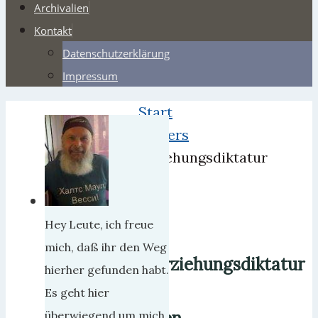
Archivalien
Kontakt
Datenschutzerklärung
Impressum
Start
Webers
Erziehungsdiktatur
in
den
USA
Hey Leute, ich freue
mich, daß ihr den Weg
Erziehungsdiktatur
hierher gefunden habt.
in
Es geht hier
überwiegend um mich,