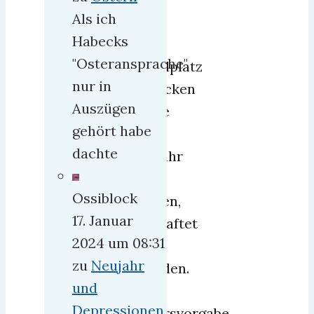
Als ich
auf
Habecks
den
"Osteransprache"
Spielplatz
nur in
schicken
Auszügen
ohne
gehört habe
in
dachte
Gefahr
zu
Ossiblock
laufen,
17. Januar
verhaftet
2024 um 08:31
zu
zu
Neujahr
werden.
und
Eine
Depressionen
Altersvorgabe