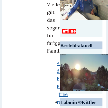
Vielleicht
gilt
das
sogar
für
farbige
Krefeld-aktuell
Familien?
Anhänger
der
Erziehungs-
Bewegung
„free
range“
Lubmin ©Kittler