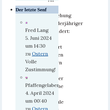
die
Der letzte Senf
Erziehung
Minderjähriger
Fred Lang
geändert:
5. Juni 2024
Ab
um 14:30
sofort
zu
Ostern
dürfen
Volle
Eltern
Zustimmung!
ihre
Kinder
Pfaffengelaber
alleine
4. April 2024
zur
um 00:40
Schule
zu
Ostern
oder