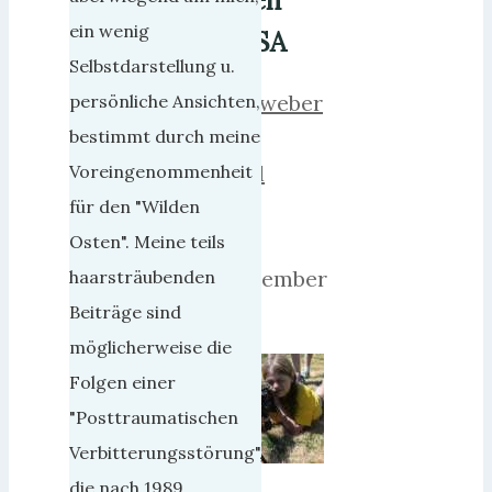
den
ein wenig
USA
Selbstdarstellung u.
herrweber
persönliche Ansichten,
1.
bestimmt durch meine
April
Voreingenommenheit
2018
für den "Wilden
9.
Osten". Meine teils
September
haarsträubenden
2018
Beiträge sind
möglicherweise die
Folgen einer
"Posttraumatischen
Verbitterungsstörung",
Wir
die nach 1989