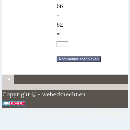
66
−
62
=
Copyright © - weberknecht.eu
Präsentiert von
Tempera
&
WordPress.