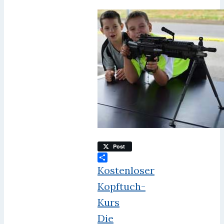
Post
Teilen
Kostenloser
Kopftuch-
Kurs
Die