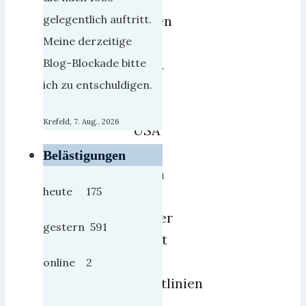
haben
gelegentlich auftritt.
jetzt
Meine derzeitige
2018.
Blog-Blockade bitte
In
ich zu entschuldigen.
den
Krefeld, 7. Aug.. 2026
USA
hat
Belästigungen
Utah
heute 175
als
erster
gestern 591
Staat
die
online 2
Richtlinien
für