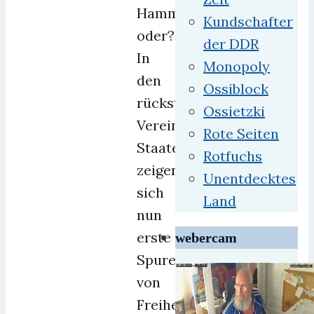
Hammer,
Kundschafter
oder?
der DDR
In
Monopoly
den
Ossiblock
rückständigen
Ossietzki
Vereinigten
Rote Seiten
Staaten
Rotfuchs
zeigen
Unentdecktes
sich
Land
nun
erste
webercam
Spuren
von
Freiheit.