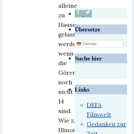
alleine
zu
Hause
Übersetze
gelassen
werden,
German
wenn
Suche hier
die
Gören
noch
Links
nicht
14
DEFA
sind.
Filmwelt
Wie z.B.in
Gedanken zur
Illinois.
Zeit