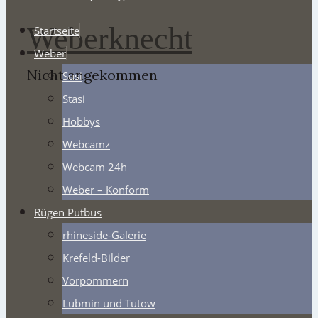
Weberknecht
Startseite
Weber
Nicht angekommen
Susi
Stasi
Hobbys
Webcamz
Webcam 24h
Weber – Konform
Rügen Putbus
rhineside-Galerie
Krefeld-Bilder
Vorpommern
Lubmin und Tutow