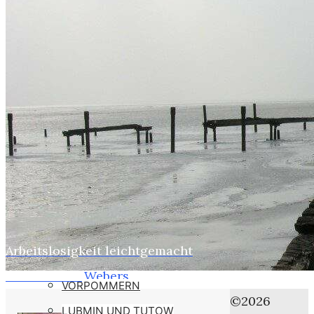
WEBER
SUSI
STASI
HOBBYS
WEBCAMZ
WEBCAM 24H
WEBER – KONFORM
RÜGEN PUTBUS
RHINESIDE-GALERIE
Arbeitslosigkeit leichtgemacht
Home
KREFELD-BILDER
Frank Weber
Webers
VORPOMMERN
Putins
©2026
LUBMIN UND TUTOW