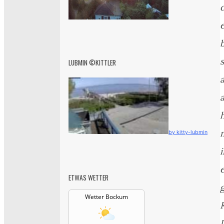
LUBMIN ©KITTLER
a
by kitty-lubmin
i
ETWAS WETTER
Wetter Bockum