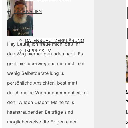
Propaganda
ARCHIVALIEN
KONTAKT
DATENSCHUTZERKLÄRUNG
Hey Leute, ich freue mich, daß ihr
IMPRESSUM
den Weg hierher gefunden habt. Es
geht hier überwiegend um mich, ein
wenig Selbstdarstellung u.
persönliche Ansichten, bestimmt
durch meine Voreingenommenheit für
2
den "Wilden Osten". Meine teils
haarsträubenden Beiträge sind
möglicherweise die Folgen einer