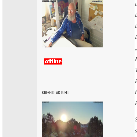
i
i
KREFELD-AKTUELL