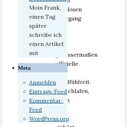
einen
Moin Frank,
nahtlosen
einen Tag
Übergang
später
in
schreibe ich
die
einen Artikel
–
mit
gewissermaßen
offizielle
Meta
–
Wohlfühlzeit.
Anmelden
Ausschlafen,
Eintrags-Feed
wenn
Kommentar-
man
Feed
will,
WordPress.org