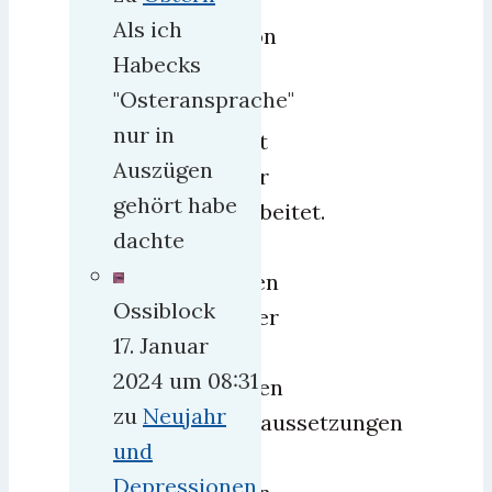
aber
Als ich
schon
Habecks
seit
"Osteransprache"
2014
nur in
nicht
Auszügen
mehr
gehört habe
gearbeitet.
dachte
Das
waren
Ossiblock
sicher
17. Januar
die
2024 um 08:31
besten
zu
Neujahr
Vorraussetzungen
und
für
Depressionen