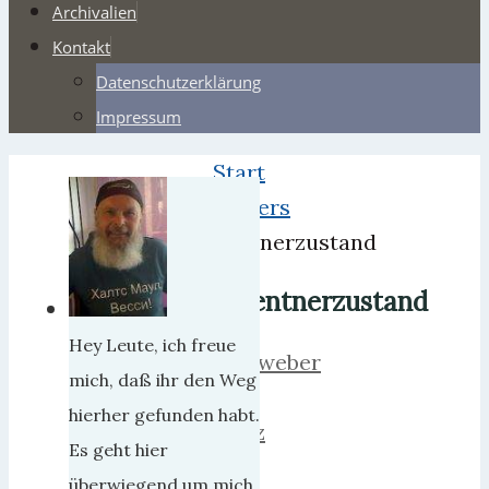
Archivalien
Kontakt
Datenschutzerklärung
Impressum
Start
Webers
Rentnerzustand
Rentnerzustand
Hey Leute, ich freue
herrweber
mich, daß ihr den Weg
26.
hierher gefunden habt.
März
Es geht hier
2018
überwiegend um mich,