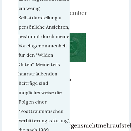
9.
ein wenig
September
Selbstdarstellung u.
2018
persönliche Ansichten,
bestimmt durch meine
Voreingenommenheit
für den "Wilden
Osten". Meine teils
Ich
haarsträubenden
muss
Beiträge sind
eben
möglicherweise die
mal
Folgen einer
mit
"Posttraumatischen
dem
Verbitterungsstörung",
„Morgensnichtmehraufste
die nach 1989