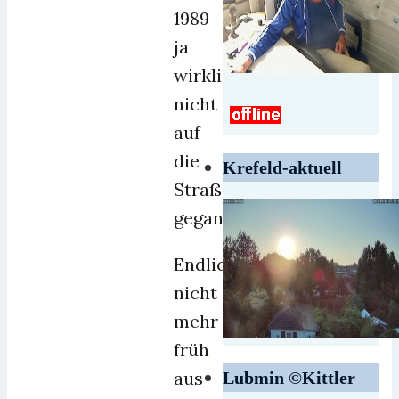
1989
ja
wirklich
nicht
auf
die
Krefeld-aktuell
Straße
gegangen!
Endlich
nicht
mehr
früh
aus
Lubmin ©Kittler