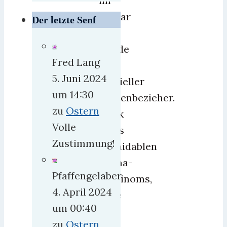
im
Januar
Der letzte Senf
2018
wurde
Fred Lang
ich
5. Juni 2024
offizieller
um 14:30
Rentenbezieher.
zu
Ostern
Dank
Volle
eines
Zustimmung!
formidablen
Sigma-
Pfaffengelaber
Karzinoms,
4. April 2024
habe
um 00:40
ich
zu
Ostern