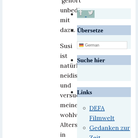
gehört
unbedingt
mit
dazu.
Übersetze
Susi
German
ist
Suche hier
natürlich
neidisch
und
Links
versucht
meinen
DEFA
wohlverdienten
Filmwelt
Altersruhestand
Gedanken zur
in
Zeit