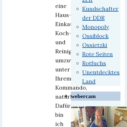
eine
Kundschafter
Haus-,
der DDR
Einkaufs-,
Monopoly
Koch-
Ossiblock
und
Ossietzki
Reinigungsdiktatur
Rote Seiten
umzuwandeln.
Rotfuchs
unter
Unentdecktes
Ihrem
Land
Kommando,
natürlich.
webercam
Dafür
bin
ich