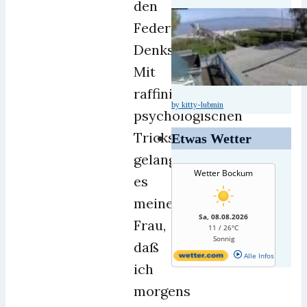
den
Federn?
Denkste!
Mit
raffinierten
by kitty-lubmin
psychologischen
Tricks
Etwas Wetter
gelang
Wetter Bockum
es
meiner
Sa, 08.08.2026
Frau,
11 / 26°C
Sonnig
daß
Alle Infos
ich
morgens