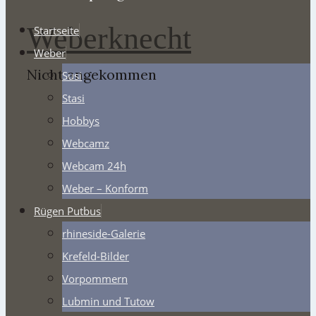
Weberknecht
Startseite
Weber
Nicht angekommen
Susi
Stasi
Hobbys
Webcamz
Webcam 24h
Weber – Konform
Rügen Putbus
rhineside-Galerie
Krefeld-Bilder
Vorpommern
Lubmin und Tutow