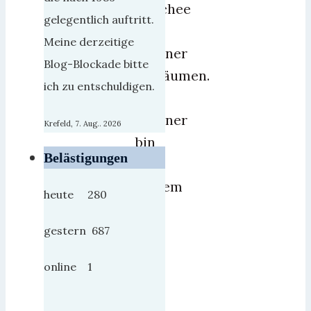
Klischee
gelegentlich auftritt.
um
Meine derzeitige
Rentner
Blog-Blockade bitte
aufräumen.
ich zu entschuldigen.
Der
Rentner
Krefeld, 7. Aug.. 2026
bin
Belästigungen
in
diesem
heute 280
Fall
ICH.
gestern 687
Mit
online 1
62,