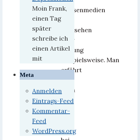
Moin Frank,
Massenmedien
einen Tag
wie
später
Fernsehen
schreibe ich
oder
einen Artikel
Zeitung
mit
beispielsweise. Man
erfährt
Meta
aber
auch
Anmelden
nie
Eintrags-Feed
alles
Kommentar-
–
Feed
wie
WordPress.org
bei