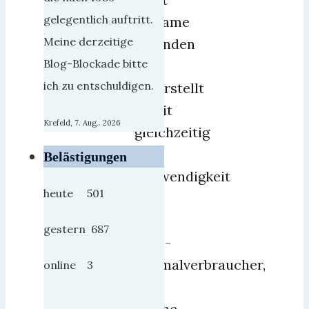
gelegentlich auftritt.
Reklame
Meine derzeitige
gefunden
Blog-Blockade bitte
und
ich zu entschuldigen.
unterstellt
damit
Krefeld, 7. Aug.. 2026
gleichzeitig
die
Belästigungen
Notwendigkeit
heute 501
für
den
gestern 687
Otto-
Normalverbraucher,
online 3
auf
solche