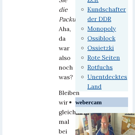
Kundschafter
die
der DDR
Packungsbeilage.“
Monopoly
Aha,
Ossiblock
da
Ossietzki
war
Rote Seiten
also
Rotfuchs
noch
Unentdecktes
was?
Land
Bleiben
wir
webercam
gleich
mal
bei