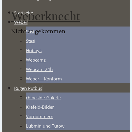
Weberknecht
Startseite
Weber
Nicht angekommen
Susi
Stasi
Hobbys
Webcamz
Webcam 24h
Weber – Konform
Rügen Putbus
rhineside-Galerie
Krefeld-Bilder
Vorpommern
Lubmin und Tutow