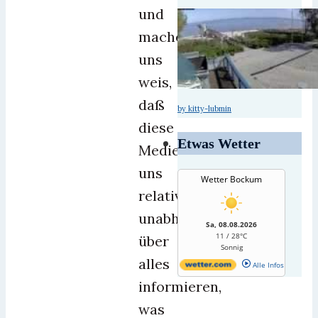
und
machen
uns
weis,
daß
by kitty-lubmin
diese
Etwas Wetter
Medien
uns
Wetter Bockum
relativ
unabhängig
Sa, 08.08.2026
11 / 28°C
über
Sonnig
alles
Alle Infos
informieren,
was