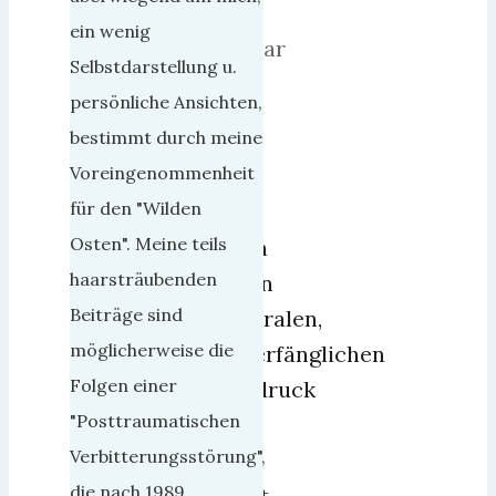
17.
ein wenig
Januar
Selbstdarstellung u.
2019
persönliche Ansichten,
bestimmt durch meine
Da
Voreingenommenheit
hat
für den "Wilden
man
Osten". Meine teils
doch
haarsträubenden
einen
Beiträge sind
neutralen,
möglicherweise die
unverfänglichen
Folgen einer
Ausdruck
"Posttraumatischen
für
Verbitterungsstörung",
das
die nach 1989
Wort