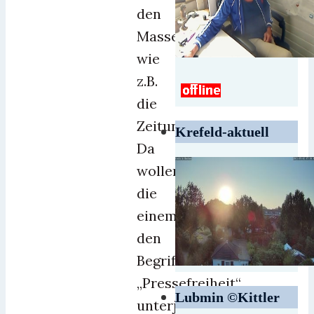
den
Massenmedien
wie
z.B.
die
Zeitung.
Krefeld-aktuell
Da
wollen
die
einem
den
Begriff
„Pressefreiheit“
Lubmin ©Kittler
unterjubeln