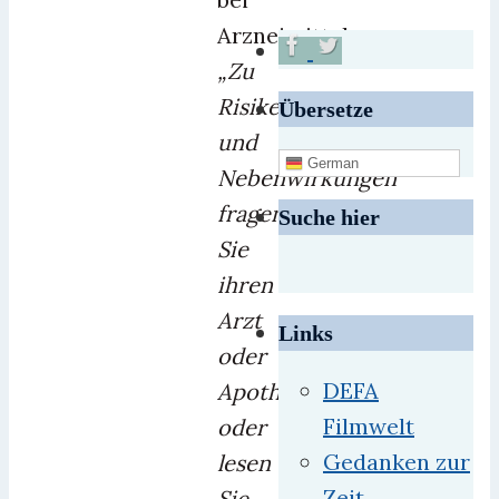
Arzneimitteln:
„Zu
Risiken
Übersetze
und
German
Nebenwirkungen
fragen
Suche hier
Sie
ihren
Arzt
Links
oder
DEFA
Apotheker
Filmwelt
oder
Gedanken zur
lesen
Zeit
Sie