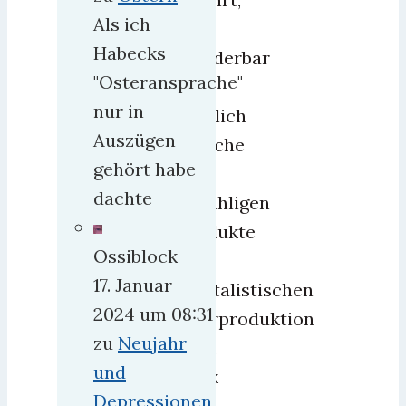
Als ich
wie
Habecks
wunderbar
"Osteransprache"
und
nur in
nützlich
Auszügen
manche
gehört habe
der
dachte
unzähligen
Produkte
Ossiblock
der
17. Januar
kapitalistischen
2024 um 08:31
Überproduktion
zu
Neujahr
sind,
und
dank
Depressionen
der