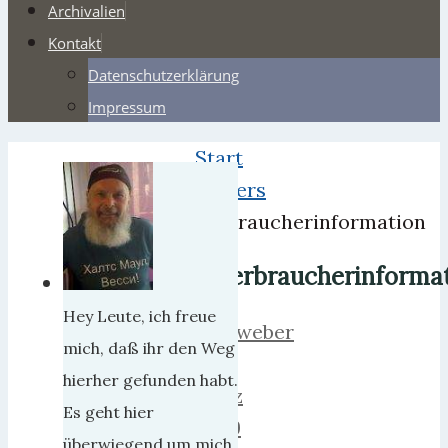
Archivalien
Kontakt
Datenschutzerklärung
Impressum
Start
Webers
Verbraucherinformation
Verbraucherinforma
Hey Leute, ich freue
herrweber
mich, daß ihr den Weg
30.
hierher gefunden habt.
März
Es geht hier
2009
überwiegend um mich,