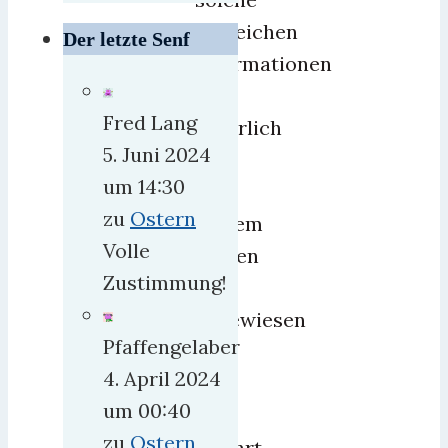
hilfreichen
Der letzte Senf
Informationen
–
Fred Lang
natürlich
5. Juni 2024
nur
um 14:30
zu
zu
Ostern
seinem
Volle
Besten
Zustimmung!
–
angewiesen
Pfaffengelaber
zu
4. April 2024
sein.
um 00:40
Man
zu
Ostern
erfährt,