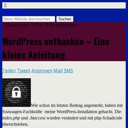
Weberknecht
7. September 2018 • 2 Kommentare
WordPress enthacken – Eine
kleine Anleitung
Teilen
Tweet
Anpinnen
Mail
SMS
Wie schon im letzten Beitrag angemerkt, haben mir
Sozusagen-Fachkräfte meine WordPress-Installation gehackt. Die
index.php
und
.htaccess
wurden verändert und mit php-Schadcode
überschrieben.