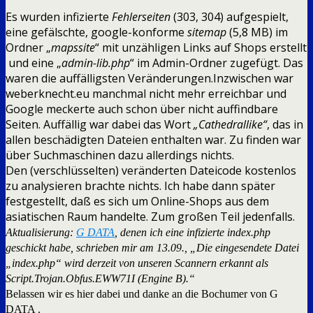
Es wurden infizierte
Fehlerseiten
(303, 304) aufgespielt,
eine gefälschte, google-konforme
sitemap
(5,8 MB) im
Ordner „
mapssite
“ mit unzähligen Links auf Shops erstellt
und eine „
admin-lib.php
“ im Admin-Ordner zugefügt. Das
waren die auffälligsten Veränderungen.Inzwischen war
weberknecht.eu manchmal nicht mehr erreichbar und
Google meckerte auch schon über nicht auffindbare
Seiten. Auffällig war dabei das Wort
„Cathedrallike“
, das in
allen beschädigten Dateien enthalten war. Zu finden war
über Suchmaschinen dazu allerdings nichts.
Den (verschlüsselten) veränderten Dateicode kostenlos
zu analysieren brachte nichts. Ich habe dann später
festgestellt, daß es sich um Online-Shops aus dem
asiatischen Raum handelte. Zum großen Teil jedenfalls.
Aktualisierung:
G DATA
, denen ich eine infizierte index.php
geschickt habe, schrieben mir am 13.09., „Die eingesendete Datei
„index.php“ wird derzeit von unseren Scannern erkannt als
Script.Trojan.Obfus.EWW71I (Engine B).“
Belassen wir es hier dabei und danke an die Bochumer von G
DATA .