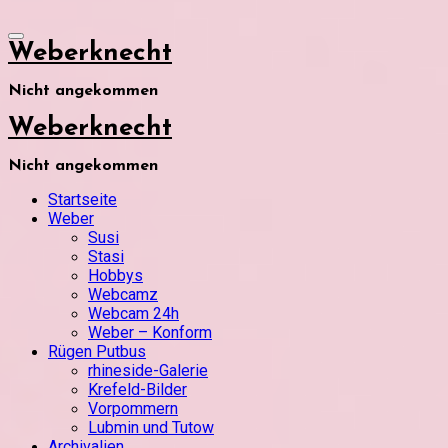
Weberknecht
Nicht angekommen
Weberknecht
Nicht angekommen
Startseite
Weber
Susi
Stasi
Hobbys
Webcamz
Webcam 24h
Weber – Konform
Rügen Putbus
rhineside-Galerie
Krefeld-Bilder
Vorpommern
Lubmin und Tutow
Archivalien