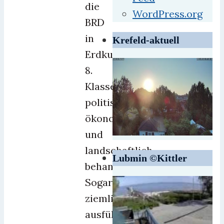
die
WordPress.org
BRD
in
Krefeld-aktuell
Erdkunde
8.
Klasse
politisch,
ökonomisch
und
landschaftlich
Lubmin ©Kittler
behandelt.
Sogar
ziemlich
ausführlich.