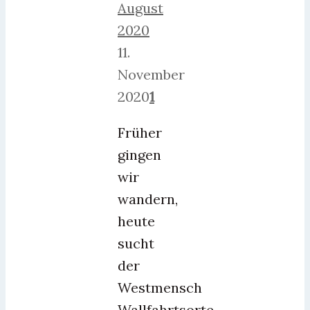
August
2020
11.
November
2020
1
Früher
gingen
wir
wandern,
heute
sucht
der
Westmensch
Wallfahrtsorte