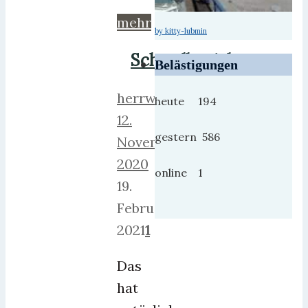
mehr
by kitty-lubmin
Schwalbenjahre
Belästigungen
herrweber
heute 194
12.
gestern 586
November
2020
online 1
19.
Februar
2021
1
Das
hat