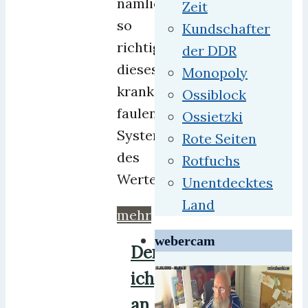
nämlich
Zeit
so
Kundschafter
richtig
der DDR
dieses
Monopoly
kranke,
Ossiblock
faulende
Ossietzki
System
Rote Seiten
des
Rotfuchs
Wertewestens.
Unentdecktes
Land
mehr
webercam
Denk
ich
an