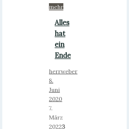
mehr
Alles
hat
ein
Ende
herrweber
8.
Juni
2020
7.
März
2022
3