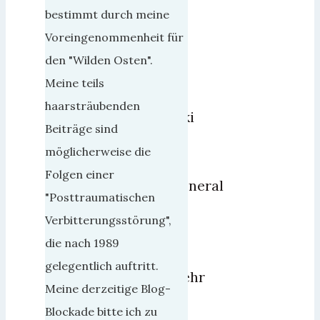
Februar
bestimmt durch meine
2021
1
Voreingenommenheit für
den "Wilden Osten".
Jared
Meine teils
Stefan
haarsträubenden
Sembritzki
Beiträge sind
ist
möglicherweise die
ein
Folgen einer
Brigadegeneral
"Posttraumatischen
des
Verbitterungsstörung",
Heeres
die nach 1989
der
gelegentlich auftritt.
Bundeswehr
Meine derzeitige Blog-
und
Blockade bitte ich zu