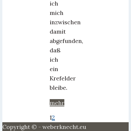
ich
mich
inzwischen
damit
abgefunden,
daß
ich
ein
Krefelder
bleibe.
mehr
1
2
Copyright © - weberknecht.eu