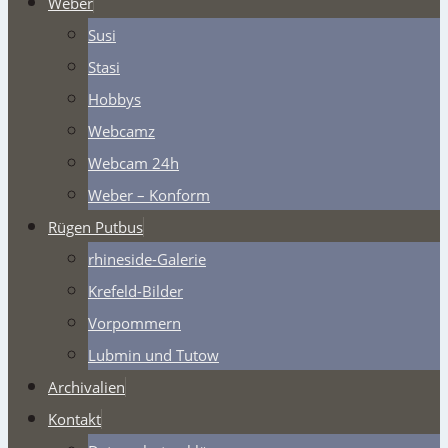
Weber
Susi
Stasi
Hobbys
Webcamz
Webcam 24h
Weber – Konform
Rügen Putbus
rhineside-Galerie
Krefeld-Bilder
Vorpommern
Lubmin und Tutow
Archivalien
Kontakt