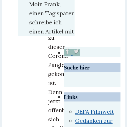
froh
Moin Frank,
sein,
einen Tag später
daß
schreibe ich
es
einen Artikel mit
zu
dieser
Corona-
Pandemie
Suche hier
gekommen
ist.
Denn
Links
jetzt
offenbart
DEFA Filmwelt
sich
Gedanken zur