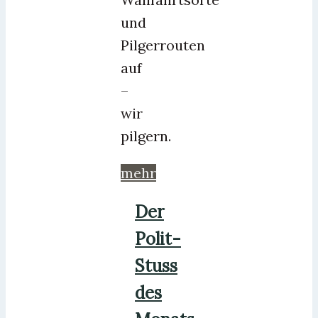
und
Pilgerrouten
auf
–
wir
pilgern.
mehr
Der
Polit-
Stuss
des