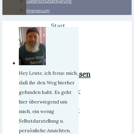
Datenschutzerklärung
Impressum
Start
2020
und
nie
vergessen
Hey Leute, ich freue mich,
daß ihr den Weg hierher
herrweber
gefunden habt. Es geht
26.
hier überwiegend um
Dezember
mich, ein wenig
2020
Selbstdarstellung u.
19.
persönliche Ansichten,