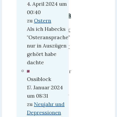
4. April 2024 um
für
00:40
Corona
zu
Ostern
Als ich Habecks
herrweber
"Osteransprache"
1.
nur in Auszügen
Dezember
gehört habe
2020
dachte
10.
September
Ossiblock
2021
3
17. Januar 2024
Eigentlich
um 08:31
müsste
zu
Neujahr und
man
Depressionen