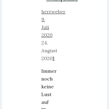
herrweber
9.
Juli
2020
24.
August
2020
1
Immer
noch
keine
Lust
auf