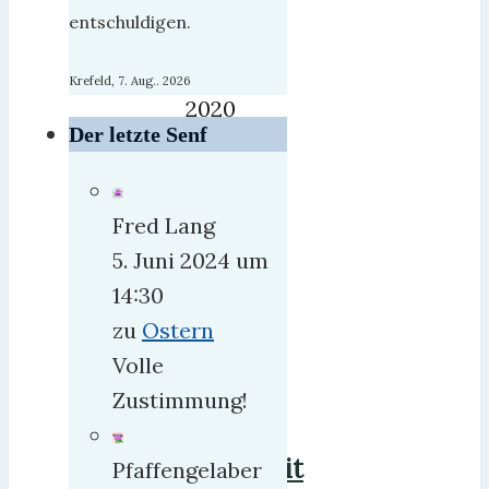
seit
entschuldigen.
8.
Mai
Krefeld, 7. Aug.. 2026
2020
Der letzte Senf
Chef
des
Stabes
Fred Lang
der
5. Juni 2024 um
U.S.
14:30
Army
zu
Ostern
Europe.
Volle
Zustimmung!
mehr
Freiheit
Pfaffengelaber