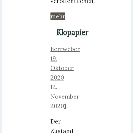
veröffentlichen.
mehr
Klopapier
herrweber
19.
Oktober
2020
12.
November
2020
1
Der
Zustand