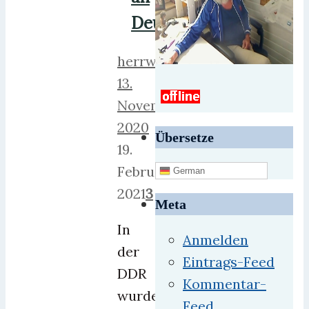
Deutschland.
herrweber
13.
November
2020
Übersetze
19.
Februar
German
2021
3
Meta
In
Anmelden
der
Eintrags-Feed
DDR
Kommentar-
wurde
Feed