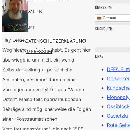
ÜBERSETZE
ARCHIVALIEN
German
KONTAKT
SUCHE HIER
Hey Leute, ich freue mich, daß ihr den
DATENSCHUTZERKLÄRUNG
Weg hierher gefunden habt. Es geht hier
IMPRESSUM
LINKS
überwiegend um mich, ein wenig
DEFA Film
Selbstdarstellung u. persönliche
Gedanken 
Ansichten, bestimmt durch meine
Kundscha
Voreingenommenheit für den "Wilden
Monopoly
Osten". Meine teils haarsträubenden
Ossiblock
Beiträge sind möglicherweise die Folgen
Ossietzki
einer "Posttraumatischen
Rote Seit
Verbitterungsstörung", die nach 1989