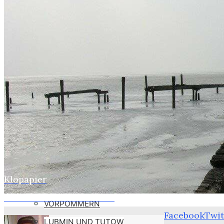
WEBER
SUSI
STASI
HOBBYS
WEBCAMZ
WEBCAM 24H
WEBER – KONFORM
RÜGEN PUTBUS
RHINESIDE-GALERIE
Klopapier
Home
Webers
KREFELD-BILDER
Denk ich an Deutschland.
VORPOMMERN
Facebook
Twit
LUBMIN UND TUTOW