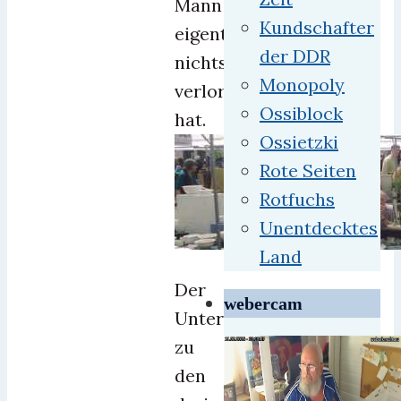
Mann
Kundschafter
eigentlich
der DDR
nichts
Monopoly
verloren
Ossiblock
hat.
Ossietzki
Rote Seiten
Rotfuchs
Unentdecktes
Land
Der
webercam
Unterschied
zu
den