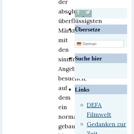
der
absolut
überflüssigsten
Übersetze
Märkte
mit
German
den
Suche hier
sinnfreiesten
Angeboten zu
besuchen,
auf
Links
dem
DEFA
ein
Filmwelt
normal
Gedanken zur
gebauter
Zeit