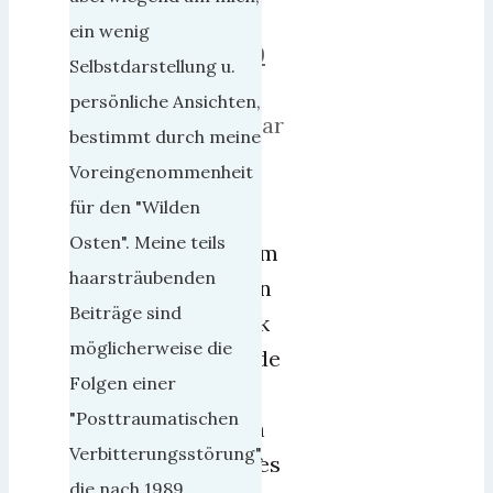
Mai
ein wenig
2009
Selbstdarstellung u.
16.
persönliche Ansichten,
Januar
bestimmt durch meine
2019
Voreingenommenheit
für den "Wilden
Mit
Osten". Meine teils
einem
haarsträubenden
üblen
Beiträge sind
Trick
möglicherweise die
wurde
Folgen einer
ich
"Posttraumatischen
auch
Verbitterungsstörung",
dieses
die nach 1989