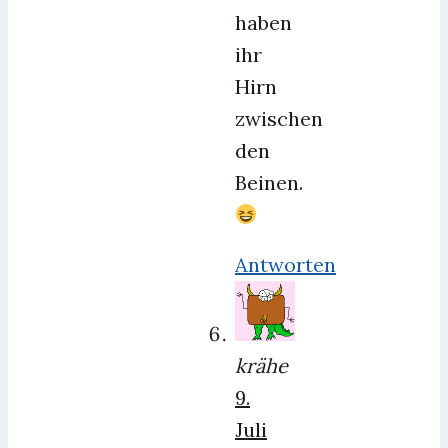
haben
ihr
Hirn
zwischen
den
Beinen.
Antworten
krähe
9.
Juli