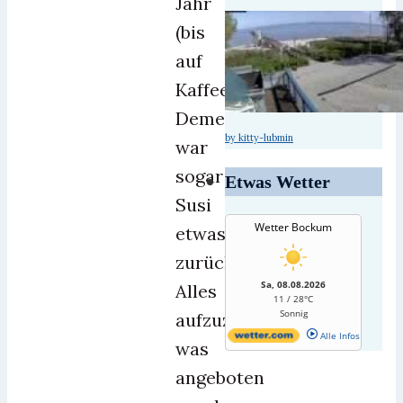
Jahr
(bis
auf
Kaffeepötte).
Dementsprechend
by kitty-lubmin
war
sogar
Etwas Wetter
Susi
Wetter Bockum
etwas
zurückhaltend.
Sa, 08.08.2026
Alles
11 / 28°C
Sonnig
aufzuzählen
Alle Infos
was
angeboten