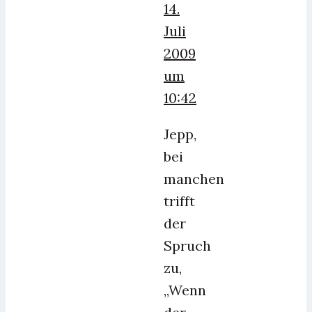
14.
Juli
2009
um
10:42
Jepp,
bei
manchen
trifft
der
Spruch
zu,
„Wenn