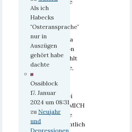
sagte
Als ich
sie,
Habecks
daß
"Osteransprache"
sie
nur in
Linda
Auszügen
schon
gehört habe
erzählt
dachte
hätte,
daß
Ossiblock
ich
17. Januar
dabei
2024 um 08:31
bin.
MICH
zu
Neujahr
hatte
und
eigentlich
Depressionen