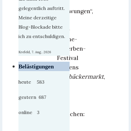
Jahr
gelegentlich auftritt.
„gezwungen“,
Meine derzeitige
das
Blog-Blockade bitte
Ton-
ich zu entschuldigen.
Steine-
Scherben-
Krefeld, 7. Aug.. 2026
Festival
Belästigungen
namens
Pottbäckermarkt
,
heute 583
mit
Susi
gestern 687
zu
online 3
besuchen:
Zu