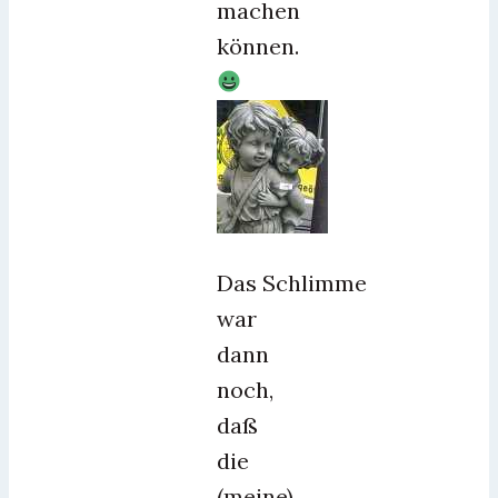
machen
können.
Das Schlimme
war
dann
noch,
daß
die
(meine)