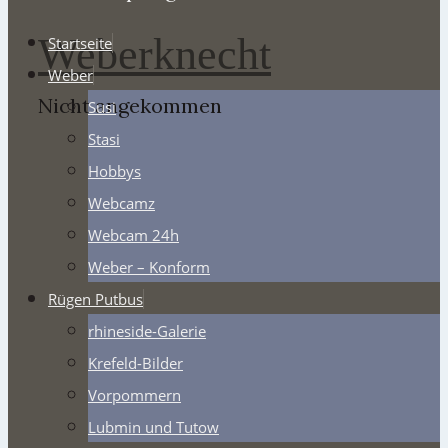
Weberknecht
Startseite
Weber
Nicht angekommen
Susi
Stasi
Hobbys
Webcamz
Webcam 24h
Weber – Konform
Rügen Putbus
rhineside-Galerie
Krefeld-Bilder
Vorpommern
Lubmin und Tutow