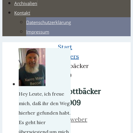
Archivalien
Kontakt
Datenschutzerklärung
Impressum
Start
Webers
Pottbäcker
2009
Pottbäcker
Hey Leute, ich freue
2009
mich, daß ihr den Weg
hierher gefunden habt.
herrweber
Es geht hier
9.
überwiegend um mich,