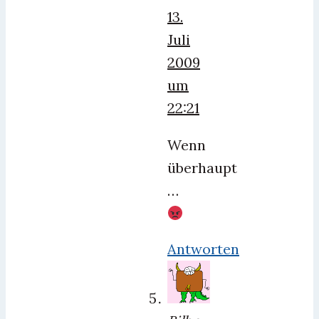
13.
Juli
2009
um
22:21
Wenn
überhaupt
…
Antworten