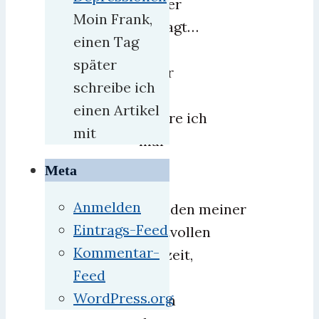
keiner
Moin Frank,
gefragt…
einen Tag
später
Aber
schreibe ich
egal,
einen Artikel
opfere ich
mit
mal
ein
Meta
paar
Anmelden
Stunden meiner
Eintrags-Feed
wertvollen
Kommentar-
Freizeit,
Feed
um
WordPress.org
einen