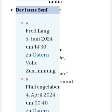
Linda
sagte
Der letzte Senf
sie,
daß
Fred Lang
sie
5. Juni 2024
mal
um 14:30
sehen
zu
Ostern
würde,
Volle
ob
Zustimmung!
„Weber“
mitkommt
Pfaffengelaber
–
4. April 2024
zu
um 00:40
mir
zu
Ostern