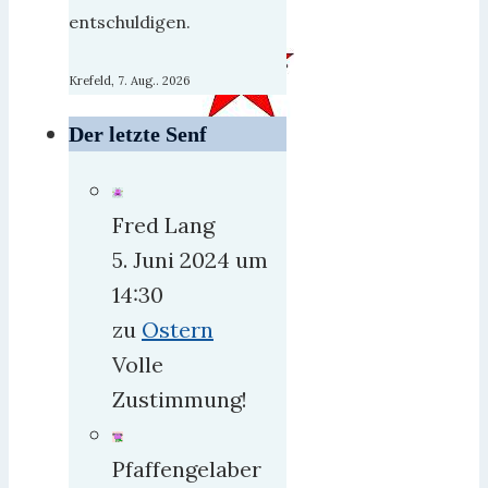
entschuldigen.
Krefeld, 7. Aug.. 2026
Der letzte Senf
Heute
vor
78
Fred Lang
Jahren
5. Juni 2024 um
„befreite
14:30
die
zu
Ostern
Rote-
Volle
Armee-
Zustimmung!
Fraktion
(RAF)
Pfaffengelaber