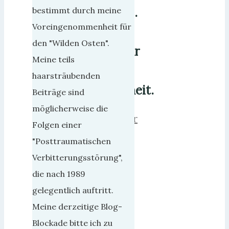
Armee.
bestimmt durch meine
Voreingenommenheit für
Eine
den "Wilden Osten".
Fraktur
Meine teils
der
haarsträubenden
Wahrheit.
Beiträge sind
möglicherweise die
herrweber
Folgen einer
28.
"Posttraumatischen
Januar
Verbitterungsstörung",
2023
die nach 1989
13.
gelegentlich auftritt.
März
Meine derzeitige Blog-
2023
Blockade bitte ich zu