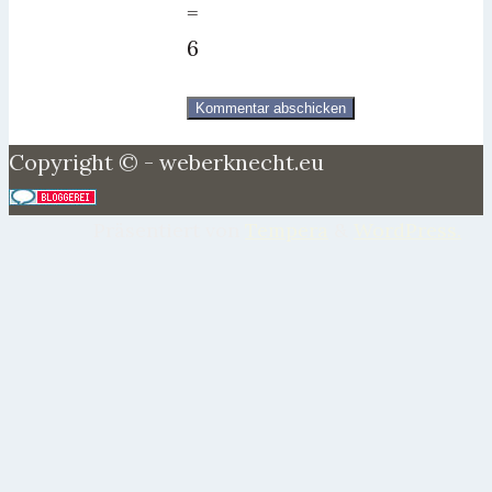
=
6
Copyright © - weberknecht.eu
Präsentiert von
Tempera
&
WordPress.