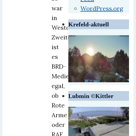
war
WordPress.org
in
Krefeld-aktuell
Westdeutschland.
Zweitens
ist
es
BRD-
Medientussis
egal,
ob
Lubmin ©Kittler
Rote
Arme
oder
RAF