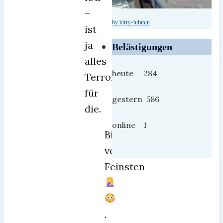
–
by kitty-lubmin
ist
ja
Belästigungen
alles
heute 284
Terror
für
gestern 586
die.
online 1
Bildungsfernsehen
vom
Feinsten
.