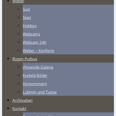
Weber
Susi
Stasi
Hobbys
Webcamz
Webcam 24h
Weber – Konform
Rügen Putbus
rhineside-Galerie
Krefeld-Bilder
Vorpommern
Lubmin und Tutow
Archivalien
Kontakt