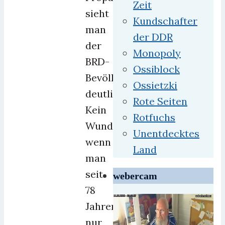
Zeit
sieht
Kundschafter
man
der DDR
der
Monopoly
BRD-
Ossiblock
Bevölkerung
Ossietzki
deutlich.
Rote Seiten
Kein
Rotfuchs
Wunder,
Unentdecktes
wenn
Land
man
seit
webercam
78
Jahren
nur