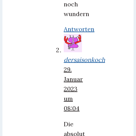
noch
wundern
Antworten
dersaisonkoch
29.
Januar
2023
um
08:04
Die
absolut