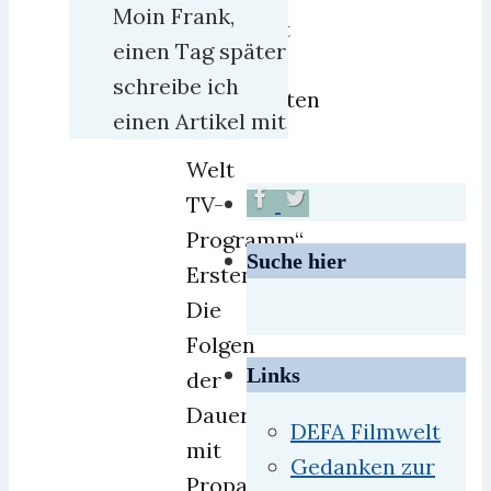
Moin Frank,
Nachricht
einen Tag später
im
schreibe ich
sogenannten
einen Artikel mit
“
Welt
TV-
Programm“.
Suche hier
Erstens:
Die
Folgen
Links
der
Dauerberieselung
DEFA Filmwelt
mit
Gedanken zur
Propaganda