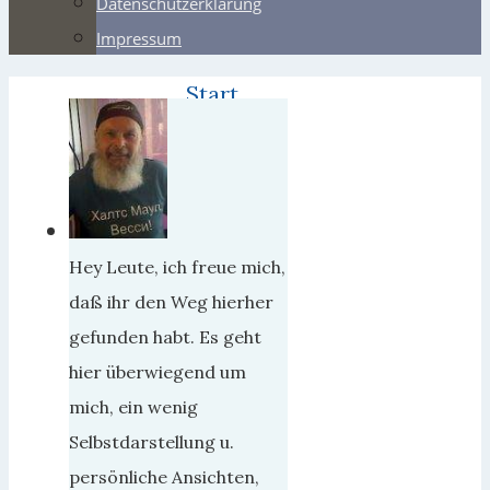
Datenschutzerklärung
Impressum
Start
Webers
Die
Rote
Armee.
Eine
Hey Leute, ich freue mich,
Fraktur
daß ihr den Weg hierher
der
gefunden habt. Es geht
Wahrheit.
hier überwiegend um
mich, ein wenig
Die
Selbstdarstellung u.
Rote
persönliche Ansichten,