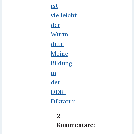
ist
vielleicht
der
Wurm
drin!
Meine
Bildung
in
der
DDR-
Diktatur.
2
Kommentare: