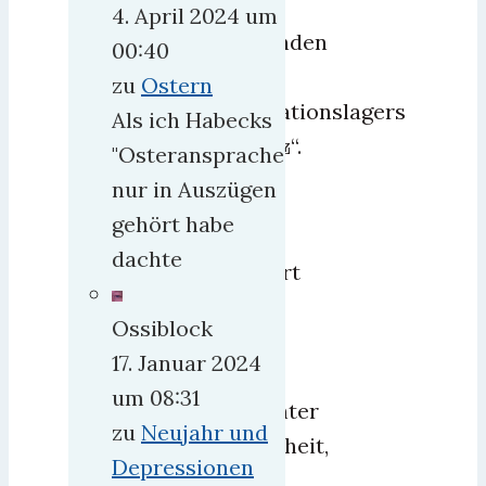
die
4. April 2024 um
Überlebenden
00:40
des
zu
Ostern
Konzentrationslagers
Als ich Habecks
Auschwitz“.
"Osteransprache"
nur in Auszügen
Lindners
gehört habe
Ehefrau
dachte
präsentiert
uns,
Ossiblock
offenbar
17. Januar 2024
aus
um 08:31
permanenter
zu
Neujahr und
Unwissenheit,
Depressionen
die