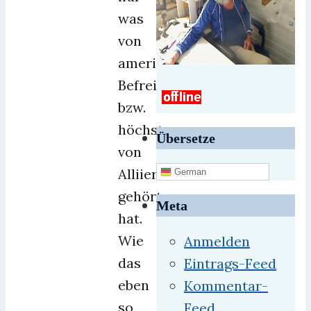
was
von
amerikanischen
Befreiern
bzw.
höchstens
Übersetze
von
Alliierten
German
gehört
Meta
hat.
Wie
Anmelden
das
Eintrags-Feed
eben
Kommentar-
so
Feed