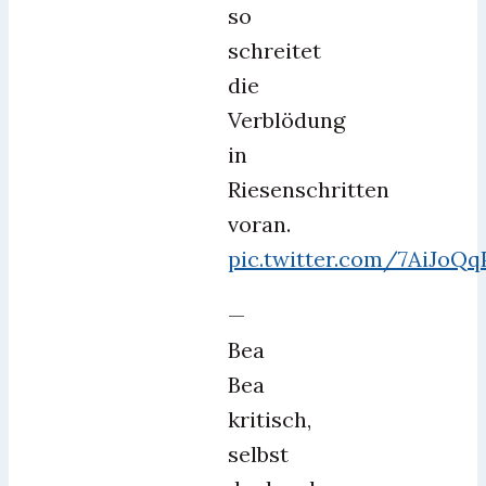
so
schreitet
die
Verblödung
in
Riesenschritten
voran.
pic.twitter.com/7AiJoQq
—
Bea
Bea
kritisch,
selbst