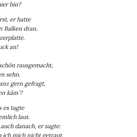
ier bin?
st, er hatte
n Balken dran.
zerplatte.
uck an!
z schön rausgemacht,
en sehn.
anz gern gefragt,
en käm´?
s es tagte
mlich laut.
 auch danach, er sagte:
 ich mich nicht getraut.