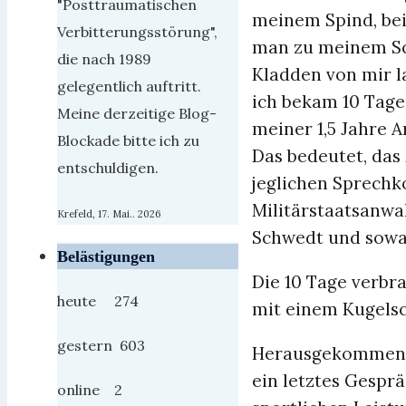
"Posttraumatischen
meinem Spind, bei
Verbitterungsstörung",
man zu meinem Sc
die nach 1989
Kladden von mir l
gelegentlich auftritt.
ich bekam 10 Tage
Meine derzeitige Blog-
meiner 1,5 Jahre A
Blockade bitte ich zu
Das bedeutet, das
entschuldigen.
jeglichen Sprechk
Militärstaatsanwa
Krefeld, 17. Mai.. 2026
Schwedt und sowa
Belästigungen
Die 10 Tage verbr
heute 274
mit einem Kugelsch
gestern 603
Herausgekommen b
ein letztes Gespr
online 2