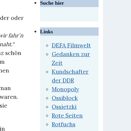
Suche hier
eder oder
Links
wir fahr´n
naht.“
DEFA Filmwelt
nz schön
Gedanken zur
um
Zeit
hmen
Kundschafter
der DDR
 man
Monopoly
 waren.
Ossiblock
sie
Ossietzki
Rote Seiten
Rotfuchs
in