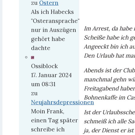
zu
Ostern
Als ich Habecks
"Osteransprache"
Im Arrest, da habe 
nur in Auszügen
Scheiße habe ich g
gehört habe
Angeeckt bin ich a
dachte
Den Urlaub hat man
Ossiblock
Abends ist der Clu
17. Januar 2024
manchmal gehn wir
um 08:31
Freitagabend haben
zu
Bohnenkaffe im Cas
Neujahrsdepressionen
Moin Frank,
Ist der Urlaubssche
einen Tag später
schmeiß ich alle Sa
schreibe ich
ja, der Dienst er is