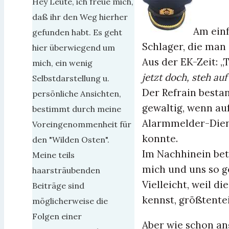
Hey Leute, ich freue mich,
daß ihr den Weg hierher
Am einf
gefunden habt. Es geht
Schlager, die man 
hier überwiegend um
Aus der EK-Zeit: „
mich, ein wenig
jetzt doch, steh au
Selbstdarstellung u.
Der Refrain besta
persönliche Ansichten,
gewaltig, wenn au
bestimmt durch meine
Alarmmelder-Diens
Voreingenommenheit für
konnte.
den "Wilden Osten".
Im Nachhinein bet
Meine teils
mich und uns so ge
haarsträubenden
Vielleicht, weil d
Beiträge sind
kennst, größtent
möglicherweise die
Folgen einer
Aber wie schon an