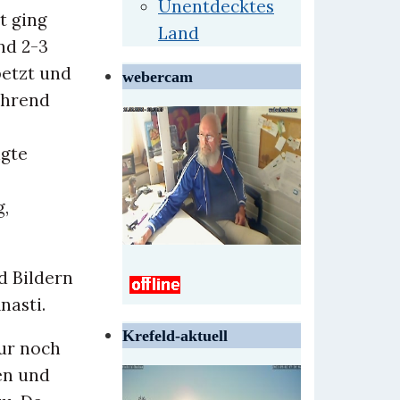
Unentdecktes
t ging
Land
nd 2-3
petzt und
webercam
ährend
agte
g,
d Bildern
nasti.
Krefeld-aktuell
ur noch
en und