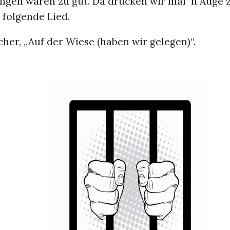
ungen waren zu gut. Da drücken wir mal ´n Auge 
 folgende Lied.
her, „Auf der Wiese (haben wir gelegen)“.