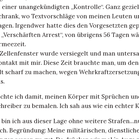
 einer unangekündigten „Kontrolle“. Ganz geziel
hrank, wo Textvorschläge von meinen Leuten u
agen. Irgendwer hatte dies den Vorgesetzten ge
 „Verschärften Arrest“, von übrigens 56 Tagen w
rmeezeit.
 Zellenfenster wurde versiegelt und man unters
ontakt mit mir. Diese Zeit brauchte man, um den
lt scharf zu machen, wegen Wehrkraftzersetzun
s.
achte ich damit, meinen Körper mit Sprüchen un
reiber zu bemalen. Ich sah aus wie ein echter K
in ich aus dieser Lage ohne weitere Strafen…n
äch. Begründung: Meine militärischen, dienstlich