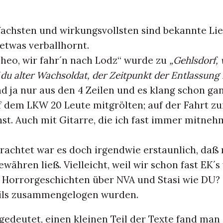
achsten und wirkungsvollsten sind bekannte Li
etwas verballhornt.
Theo, wir fahr´n nach Lodz“ wurde zu
„Gehlsdorf, 
f du alter Wachsoldat, der Zeitpunkt der Entlassung 
nd ja nur aus den 4 Zeilen und es klang schon ga
f dem LKW 20 Leute mitgrölten; auf der Fahrt z
t. Auch mit Gitarre, die ich fast immer mitne
rachtet war es doch irgendwie erstaunlich, daß
währen ließ. Vielleicht, weil wir schon fast EK´s
ie Horrorgeschichten über NVA und Stasi wie DU? 
eils zusammengelogen wurden.
gedeutet, einen kleinen Teil der Texte fand man 