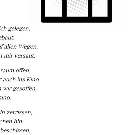
ich gelegen,
ebaut.
uf allen Wegen.
 mir versaut.
braum offen,
 auch ins Kino.
 wir gesoffen,
ino.
in zerrissen,
chen hin.
t beschissen,