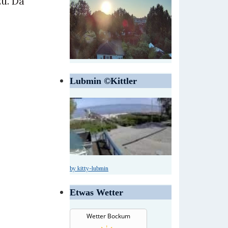
zu. Da
Lubmin ©Kittler
by kitty-lubmin
Etwas Wetter
Wetter Bockum