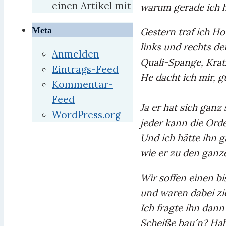
einen Artikel mit
warum gerade ich h
Meta
Gestern traf ich Hor
links und rechts de
Anmelden
Quali-Spange, Krat
Eintrags-Feed
He dacht ich mir, g
Kommentar-
Feed
Ja er hat sich gan
WordPress.org
jeder kann die Ord
Und ich hätte ihn g
wie er zu den ganz
Wir soffen einen bi
und waren dabei zie
Ich fragte ihn dann
Scheiße bau´n? Hab