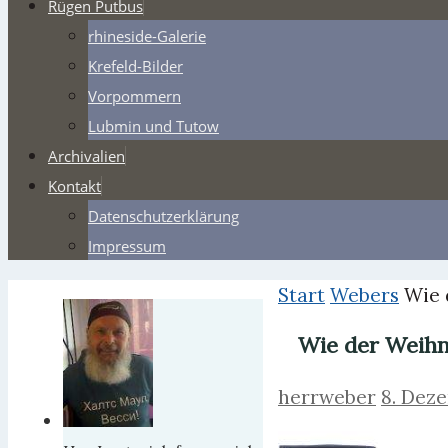
Rügen Putbus
rhineside-Galerie
Krefeld-Bilder
Vorpommern
Lubmin und Tutow
Archivalien
Kontakt
Datenschutzerklärung
Impressum
Start
Webers
Wie 
Wie der Weihn
herrweber
8. Dez